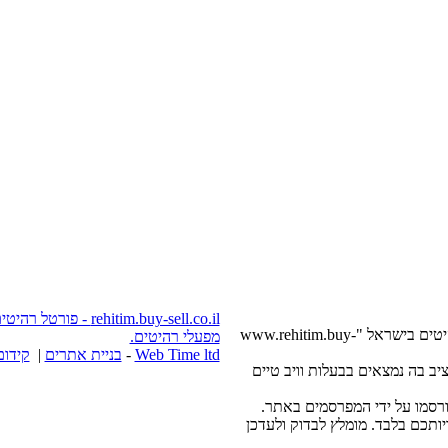
itim.buy-sell.co.il
בשעה שימוש מלא או חלקי של חומרים, היפר חובה: פורטל רהיטים בישראל "www.rehitim.buy-
מפעלי רהיטים.
Web Time ltd
-
בניית אתרים
|
קידום
www.rehi באתר וחומרים להציב בה נמצאים בבעלות וויב טיים
תכם בלבד. מומלץ לבדוק ולעדכן