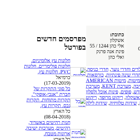
כתובת:
מפרסמים חדשים
אשקלון
אלי כהן 1244 / 55
בפורטל
פינת אנה פרנק
ואלי כהן
חלונות עץ אלומיניום.
חלונות פולימריים. חלונות
דים וחדרי נוער
,
חדרי כניסה
,
PVC. חלונות עץ.
דרי שינה פינתיות
,
כורסאות
,
כרמיאל
מיטות
,
מיטות AMERICAN
(17-03-2019)
בה
,
מערכת KENT
,
מערכת
כל סוגי התקרות של
דש
,
פופים
,
פינות אוכל ולסלון
חברת "אנכי-אופקי".
אשקלון
,
ריהוט מרופד
,
ריהוט
תקרות מתוחות. תקרות
,
שידות טלוויזיה
,
שידות לילה
גבס. תקרות עץ.
כל הארץ
(08-04-2018)
חנות רהיטים באשדוד,
רהיטים, מערכות ישיבה,
ארונות מטבח.
כל הארץ