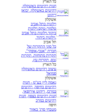
כל הארץ
חנות רהיטים באשקלון.
רהיטים באשקלון. יבואן
ריהוט
אשקלון
וילונות בתל-אביב
טלמור-טקס.וילונות
ביהוד.וילונות בתל אביב
.וילונות ביהוד.
תל אביב
כל סוגי התקרות של
חברת "אנכי-אופקי".
תקרות מתוחות. תקרות
גבס. תקרות עץ.
כל הארץ
עיצוב רהיטים באשקלון
סמואל
אשקלון
גאמה ליין בע"מ - חנות
רהיטים בחיפה, רהיטים
במרכז, ריהוט אירופאי,
חנות רהיטים בצפון, חנות
רהיטים במרכ
חיפה
מטבחי סרג' באזור