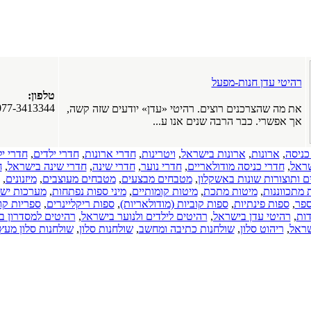
רהיטי עדן חנות-מפעל
טלפון:
077-3413344
את מה שהצרכנים רוצים. רהיטי «עדן» יודעים שזה קשה,
אך אפשרי. כבר הרבה שנים אנו ע...
כניסה
,
ארונות
,
ארונות בישראל
,
ויטרינות
,
חדרי ארונות
,
חדרי ילדים
,
חדרי יל
שראל
,
חדרי כניסה מודולאריים
,
חדרי נוער
,
חדרי שינה
,
חדרי שינה בישראל
,
ח
 ותוצורות שונות באשקלון
,
מטבחים מבצעים
,
מטבחים מעוצבים
,
מיזנונים
,
 מתכווננות
,
מיטות מתכת
,
מיטות קומותיים
,
מיני ספות נפתחות
,
מערכות ישי
ספר
,
ספות פינתיות
,
ספות קוביות (מודולאריות)
,
ספות ריקליינרים
,
ספריות קו
דות
,
רהיטי עדן בישראל
,
רהיטים לילדים ולנוער בישראל
,
רהיטים למסדרון ב
שראל
,
ריהוט סלון
,
שולחנות כתיבה ומחשב
,
שולחנות סלון
,
שולחנות סלון מעץ