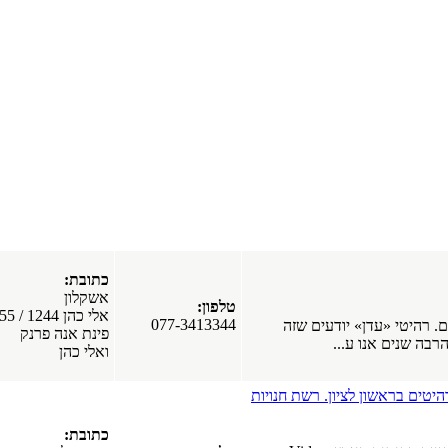
באשקלון
סמואל
אשקלון
כתובת:
מפרסמים
אשקלון
טלפון:
חדשים
אלי כהן 1244 / 55
077-3413344
זה
פינת אנה פרנק
בפורטל
ואלי כהן
חלונות עץ
 חנויות
אלומיניום.
חלונות
כתובת:
פולימריים.