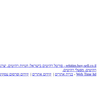
rehitim.buy-sell.co.il - פורטל רהיטים בישראל: חנויות רהיטים. יצרני רהיטים. אתרי
יטים.
יית אתרים
|
קידום אתרים
|
קידום ופרסום עסקים באינטרנט