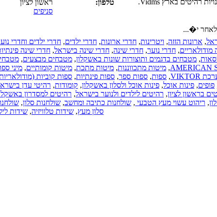
טלפון:
ראשון לציון
חלונות PVC.
סניפים
חלונות עץ.
כרמיאל
(17-03-2019)
כל סוגי
ת
,
חדרי ארונות
,
חדרי ילדים
,
חדרי ילדים וחדרי נוער
,
התקרות של
חדרי שינה
,
חדרי שינה בישראל
,
חדרי שינה פינתיות
,
חברת
וצורות שונות באשקלון
,
מטבחים מבצעים
,
מטבחים
"אנכי-אופקי".
תכווננות
,
מיטות מתכת
,
מיטות קומותיים
,
מיני ספות
תקרות
פות ספר
,
ספות פינתיות
,
ספות קוביות (מודולאריות)
,
מתוחות.
 אוכל ולסלון באשקלון
,
קומודות
,
רהיטי עדן בישראל
,
תקרות גבס.
 לילדים ולנוער בישראל
,
רהיטים למסדרון באשקלון
,
תקרות עץ.
עי
,
שולחנות כתיבה ומחשב
,
שולחנות סלון
,
שולחנות
כל הארץ
סלון מעץ
,
שידות טלוויזיה
,
שידות לילה
(08-04-2018)
חנות רהיטים
באשדוד,
רהיטים,
מערכות
ישיבה, ארונות
מטבח.
כל הארץ
(15-01-2018)
עיצוב פנים.
עיצוב הבית.
עיצוב המשרד.