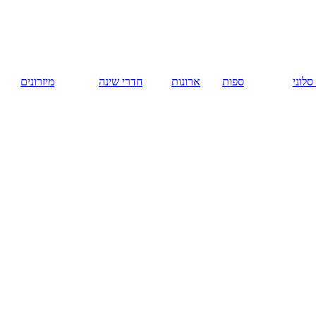
русский
ארונות
חדרי שינה
מיזרונים
המומלצים
עיצוב אומנותי
לקירות
Fantasy Art.
ציורי קיר.