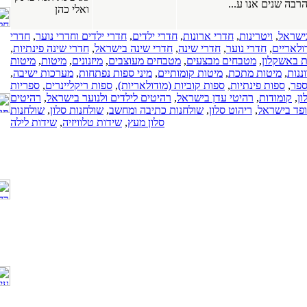
ואלי כהן
פולימריים. חלונות
PVC. חלונות עץ.
כרמיאל
ונות
,
חדרי ילדים
,
חדרי ילדים וחדרי נוער
,
חדרי
(17-03-2019)
 שינה
,
חדרי שינה בישראל
,
חדרי שינה פינתיות
,
כל סוגי התקרות
עים
,
מטבחים מעוצבים
,
מיזנונים
,
מיטות
,
מיטות
של חברת
ת קומותיים
,
מיני ספות נפתחות
,
מערכות ישיבה
,
"אנכי-אופקי".
קוביות (מודולאריות)
,
ספות ריקליינרים
,
ספריות
תקרות מתוחות.
בישראל
,
רהיטים לילדים ולנוער בישראל
,
רהיטים
תקרות גבס.
שולחנות כתיבה ומחשב
,
שולחנות סלון
,
שולחנות
תקרות עץ.
סלון מעץ
,
שידות טלוויזיה
,
שידות לילה
כל הארץ
(08-04-2018)
חנות רהיטים
באשדוד, רהיטים,
מערכות ישיבה,
ארונות מטבח.
כל הארץ
(15-01-2018)
עיצוב פנים. עיצוב
הבית. עיצוב
המשרד. סטודיו
לעיצוב פנים
ואדריכלות. שירותי
מעצב פנים.
כל הארץ