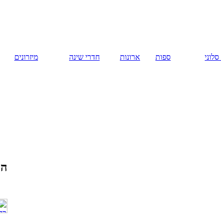
русский
ארונות
חדרי שינה
מיזרונים
המומלצים
חנות רהיטים
באשקלון. רהיטים
באשקלון. יבואן
ריהוט