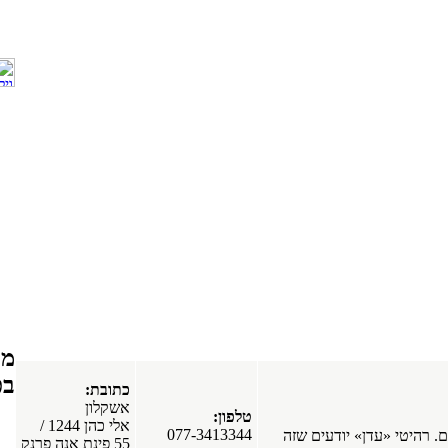
בת ים
וילונות בתל-אביב
טלמור-טקס.וילונות
ביהוד.וילונות בתל
אביב .וילונות
ביהוד.
תל אביב
מפרסמים חדשים
בפורטל
כתובת:
אשקלון
טלפון:
אלי כהן 1244 /
חלונות עץ
077-3413344
זה
55 פינת אנה פרנק
אלומיניום. חלונות