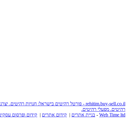
rehitim.buy-sell.co.il - פורטל רהיטים בישראל: חנויות רהיטים. יצרני רהיטים. אתרי
יטים.
יית אתרים
|
קידום אתרים
|
קידום ופרסום עסקים באינטרנט