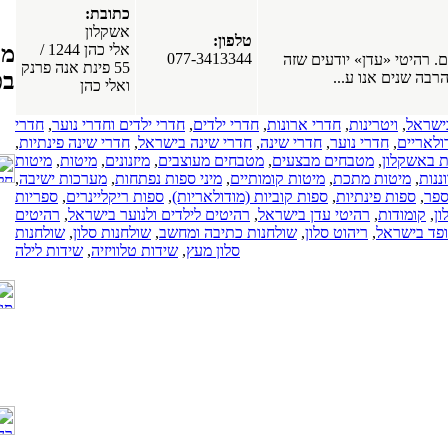
כתובת:
אשקלון
טלפון:
אלי כהן 1244 /
מפרסמים חדשים
077-3413344
זה
55 פינת אנה פרנק
בפורטל
ואלי כהן
חלונות עץ
ונות
,
חדרי ילדים
,
חדרי ילדים וחדרי נוער
,
חדרי
אלומיניום. חלונות
 שינה
,
חדרי שינה בישראל
,
חדרי שינה פינתיות
,
פולימריים. חלונות
עים
,
מטבחים מעוצבים
,
מיזנונים
,
מיטות
,
מיטות
PVC. חלונות עץ.
ת קומותיים
,
מיני ספות נפתחות
,
מערכות ישיבה
,
כרמיאל
קוביות (מודולאריות)
,
ספות ריקליינרים
,
ספריות
(17-03-2019)
בישראל
,
רהיטים לילדים ולנוער בישראל
,
רהיטים
כל סוגי התקרות
שולחנות כתיבה ומחשב
,
שולחנות סלון
,
שולחנות
של חברת
סלון מעץ
,
שידות טלוויזיה
,
שידות לילה
"אנכי-אופקי".
תקרות מתוחות.
תקרות גבס.
תקרות עץ.
כל הארץ
(08-04-2018)
חנות רהיטים
באשדוד, רהיטים,
מערכות ישיבה,
ארונות מטבח.
כל הארץ