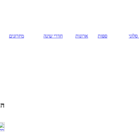
русский
ארונות
חדרי שינה
מיזרונים
המומלצים
דלתות פנים
בירושלים. דלתות
חוץ בירושלים.
ירושלים