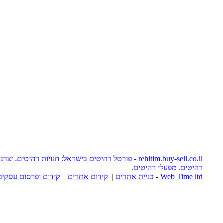
rehitim.buy-sell.co.il - פורטל רהיטים בישראל: חנויות רהיטים. יצרני רהיטים. אתרי
יטים.
יית אתרים
|
קידום אתרים
|
קידום ופרסום עסקים באינטרנט