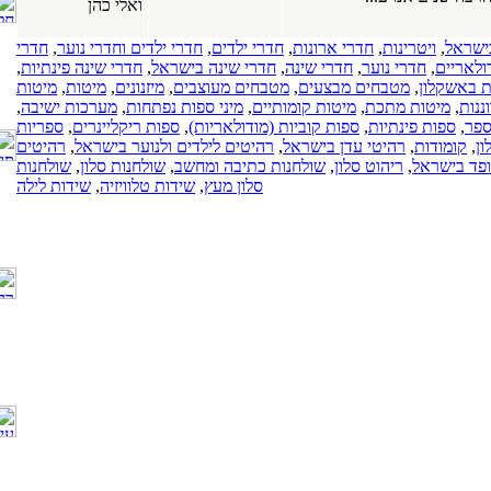
ואלי כהן
PVC. חלונות עץ.
כרמיאל
ונות
,
חדרי ילדים
,
חדרי ילדים וחדרי נוער
,
חדרי
(17-03-2019)
 שינה
,
חדרי שינה בישראל
,
חדרי שינה פינתיות
,
כל סוגי התקרות
עים
,
מטבחים מעוצבים
,
מיזנונים
,
מיטות
,
מיטות
של חברת
ת קומותיים
,
מיני ספות נפתחות
,
מערכות ישיבה
,
"אנכי-אופקי".
קוביות (מודולאריות)
,
ספות ריקליינרים
,
ספריות
תקרות מתוחות.
בישראל
,
רהיטים לילדים ולנוער בישראל
,
רהיטים
תקרות גבס.
שולחנות כתיבה ומחשב
,
שולחנות סלון
,
שולחנות
תקרות עץ.
סלון מעץ
,
שידות טלוויזיה
,
שידות לילה
כל הארץ
(08-04-2018)
חנות רהיטים
באשדוד, רהיטים,
מערכות ישיבה,
ארונות מטבח.
כל הארץ
(15-01-2018)
עיצוב פנים. עיצוב
הבית. עיצוב
המשרד. סטודיו
לעיצוב פנים
ואדריכלות. שירותי
מעצב פנים.
כל הארץ
(05-12-2016)