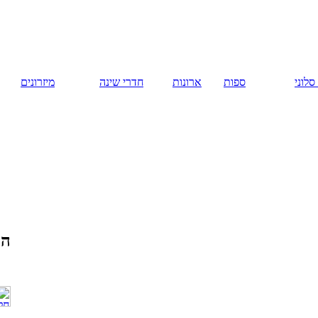
русский
ארונות
חדרי שינה
מיזרונים
המומלצים
חלונות עץ
אלומיניום. חלונות
פולימריים. חלונות
PVC. חלונות עץ.