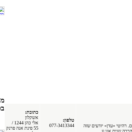
פנים מעץ מלא
בירושלים. דלתות
פנים עץ עם
משקוף אלומיניום
בירושלים.
ירושלים
מפרסמים חדשים
בפורטל
כתובת:
אשקלון
טלפון:
חלונות עץ
אלי כהן 1244 /
077-3413344
זה
אלומיניום. חלונות
55 פינת אנה פרנק
פולימריים. חלונות