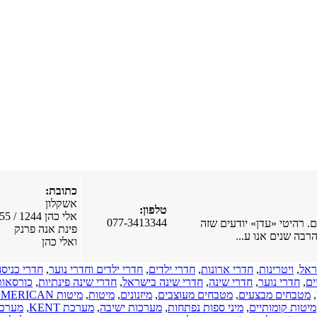
מפרסמים
חדשים
בפורטל
חלונות עץ
אלומיניום.
חלונות
פולימריים.
חלונות PVC.
כתובת:
חלונות עץ.
אשקלון
כרמיאל
טלפון:
אלי כהן 1244 / 55
(17-03-2019)
077-3413344
זה
פינת אנה פרנק
כל סוגי
ואלי כהן
התקרות של
חברת
ות
,
חדרי ילדים
,
חדרי ילדים וחדרי נוער
,
חדרי כניסה
,
"אנכי-אופקי".
,
חדרי שינה בישראל
,
חדרי שינה פינתיות
,
כורסאות
,
תקרות
ים מעוצבים
,
מיזנונים
,
מיטות
,
מיטות AMERICAN
מתוחות.
ות נפתחות
,
מערכות ישיבה
,
מערכת KENT
,
מערכת
תקרות גבס.