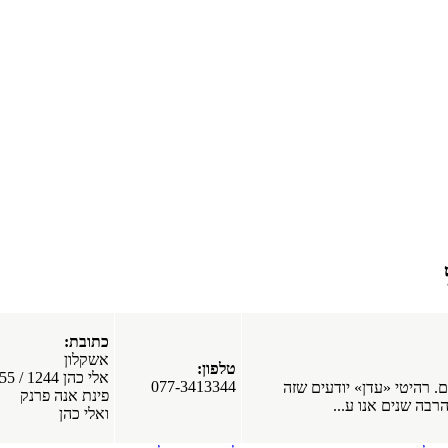
מפרסמים
חדשים
בפורטל
חלונות עץ
כתובת:
אלומיניום.
אשקלון
חלונות
טלפון:
אלי כהן 1244 / 55
פולימריים.
077-3413344
זה
פינת אנה פרנק
חלונות PVC.
ואלי כהן
חלונות עץ.
כרמיאל