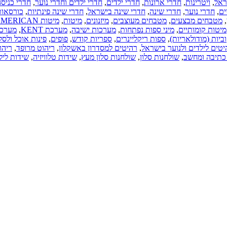
ות
,
חדרי ילדים
,
חדרי ילדים וחדרי נוער
,
חדרי כניסה
,
(17-03-2019)
,
חדרי שינה בישראל
,
חדרי שינה פינתיות
,
כורסאות
,
כל סוגי
ים מעוצבים
,
מיזנונים
,
מיטות
,
מיטות AMERICAN
התקרות של
ות נפתחות
,
מערכות ישיבה
,
מערכת KENT
,
מערכת
חברת
ריקליינרים
,
ספריות קודש
,
פופים
,
פינות אוכל ולסלון
"אנכי-אופקי".
ראל
,
רהיטים למסדרון באשקלון
,
ריהוט מרופד
,
ריהוט
תקרות
לון
,
שולחנות סלון מעץ
,
שידות טלוויזיה
,
שידות לילה
מתוחות.
תקרות גבס.
תקרות עץ.
כל הארץ
(08-04-2018)
חנות רהיטים
באשדוד,
רהיטים,
מערכות
ישיבה, ארונות
מטבח.
כל הארץ
(15-01-2018)
עיצוב פנים.
עיצוב הבית.
עיצוב המשרד.
סטודיו לעיצוב
פנים
ואדריכלות.