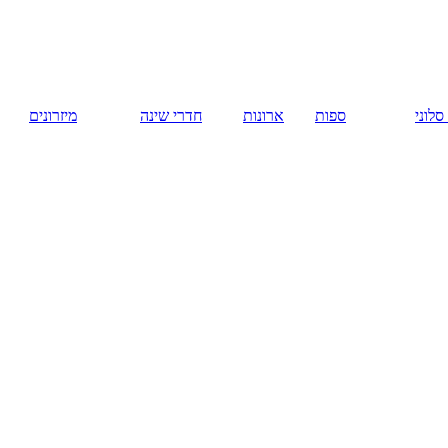
русский
ארונות
חדרי שינה
מיזרונים
המומלצים
חידוש רהיטים
בתל אביב –
יעקב. שחזור
מערכות