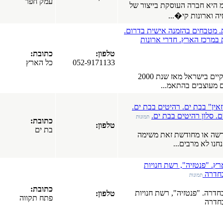
עמק חפר
צור של
 בדרום.
ות
טלפון:
כתובת:
052-9171133
כל הארץ
Butch קיים בישראל מאז שנת 2000
ת ים.
מפרסמים
תמונות
כתובת:
טלפון:
חדשים
בת ים
ימה
בפורטל
חלונות עץ
ת
אלומיניום.
חלונות
כתובת:
פולימריים.
ויות
טלפון:
פתח תקווה
חלונות PVC.
חלונות עץ.
כרמיאל