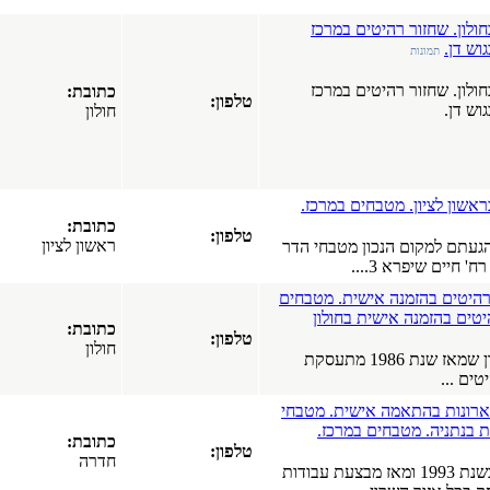
(17-03-2019)
כז
כל סוגי
התקרות של
חברת
"אנכי-אופקי".
כז
כתובת:
טלפון:
תקרות
חולון
מתוחות.
תקרות גבס.
תקרות עץ.
כל הארץ
כז.
(08-04-2018)
כתובת:
חנות רהיטים
טלפון:
ראשון לציון
באשדוד,
י הדר
רהיטים,
מערכות
מטבחים
ישיבה, ארונות
ון
מטבח.
כתובת:
טלפון:
כל הארץ
חולון
 שנת 1986 מתעסקת
(15-01-2018)
עיצוב פנים.
עיצוב הבית.
 מטבחי
עיצוב המשרד.
.
כתובת:
סטודיו לעיצוב
טלפון:
חדרה
פנים
אז מבצעת עבודות
ואדריכלות.