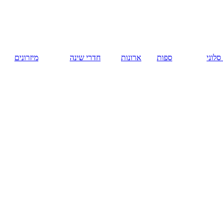
русский
ארונות
חדרי שינה
מיזרונים
המומלצים
כל סוגי
התקרות של
חברת
"אנכי-אופקי".