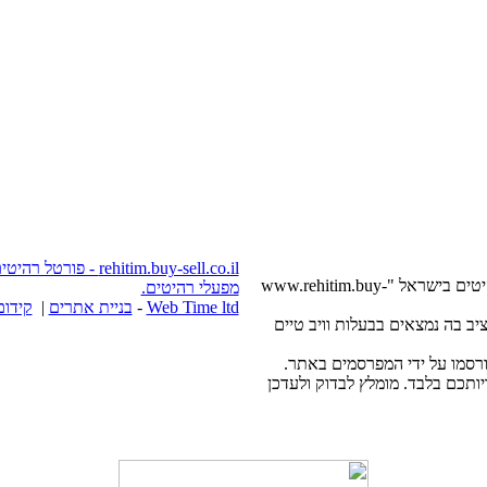
itim.buy-sell.co.il
בשעה שימוש מלא או חלקי של חומרים, היפר חובה: פורטל רהיטים בישראל "www.rehitim.buy-
מפעלי רהיטים.
Web Time ltd
-
בניית אתרים
|
קידום
www.rehi באתר וחומרים להציב בה נמצאים בבעלות וויב טיים
תכם בלבד. מומלץ לבדוק ולעדכן