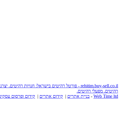
rehitim.buy-sell.co.il - פורטל רהיטים בישראל: חנויות רהיטים. יצרני רהיטים. אתרי
יטים.
יית אתרים
|
קידום אתרים
|
קידום ופרסום עסקים באינטרנט