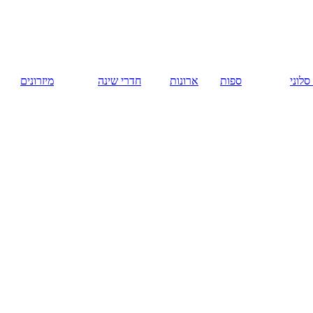
русский
ארונות
חדרי שינה
מיזרונים
המומלצים
ספות נפתחות
במרכז.
כורסאות
נפתחות.