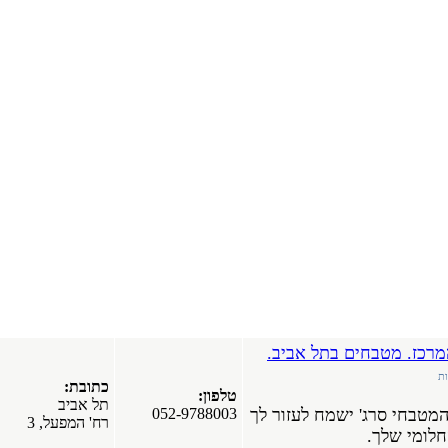
עץ עם משקוף
אלומיניום
בירושלים.
ירושלים
מפרסמים
חדשים
ביב.
בפורטל
כתובת:
טלפון:
חלונות עץ
תל אביב
זור לך
052-9788003
אלומיניום.
רח' המפעל, 3
חלונות