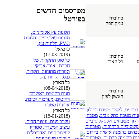
מפרסמים חדשים
בפורטל
כתובת:
עמק חפר
חלונות עץ אלומיניום.
חלונות פולימריים. חלונות
PVC. חלונות עץ.
כרמיאל
(17-03-2019)
כתובת:
כל סוגי התקרות של
כל הארץ
חברת "אנכי-אופקי".
תקרות מתוחות. תקרות
גבס. תקרות עץ.
כל הארץ
(08-04-2018)
כתובת:
חנות רהיטים באשדוד,
ראשון לציון
רהיטים, מערכות ישיבה,
ארונות מטבח.
בבת ים
,
לקנות מטבח בחולון
,
כל הארץ
נות מטבח בתל אביב
,
מטבח
,
(15-01-2018)
לון
,
מטבחים אקסקלוסיביים
עיצוב פנים. עיצוב הבית.
וסיביים ברחובות
,
מטבחים
עיצוב המשרד. סטודיו
בחים בהזמנה אישית בדרום.
לעיצוב פנים ואדריכלות.
ם בהזמנה בבת ים
,
מטבחים
שירותי מעצב פנים.