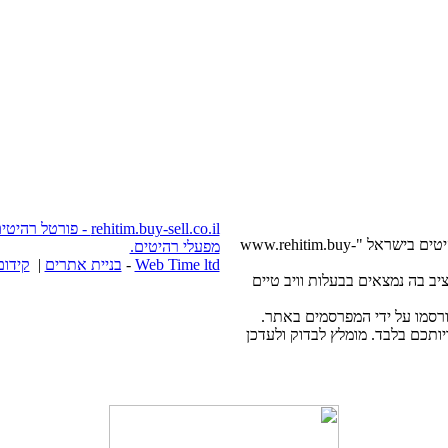
itim.buy-sell.co.il
בשעה שימוש מלא או חלקי של חומרים, היפר חובה: פורטל רהיטים בישראל "www.rehitim.buy-
מפעלי רהיטים.
Web Time ltd
-
בניית אתרים
|
קידום
www.rehi באתר וחומרים להציב בה נמצאים בבעלות וויב טיים
תכם בלבד. מומלץ לבדוק ולעדכן