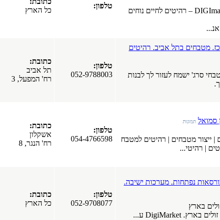
כתובת:
טלפון:
כל הארץ
ים לחיים נוחים
מפרסמים
היטים
חדשים
כתובת:
טלפון:
בפורטל
תל אביב
052-9788003
לבנות
רח' המפעל, 3
חלונות עץ
אלומיניום.
חלונות
פולימריים.
כתובת:
חלונות PVC.
טלפון:
אשקלון
חלונות עץ.
054-4766598
ם למטבח
רח' הנגר, 8
כרמיאל
(17-03-2019)
כל סוגי
התקרות של
חברת
ישיבה.
"אנכי-אופקי".
טלפון:
כתובת:
תקרות
052-9708077
כל הארץ
מתוחות.
תקרות גבס.