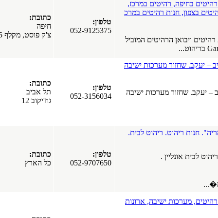
מרכז,
עיצוב ודקור
ם במרכ
קירות.
כתובת:
טלפון:
שיפוצים לבית
חיפה
052-9125375
ולעסק.
צ'ק פוסט, מקלף 5
המוביל
כל הארץ
תקרות
מתוחות
 ישיבה
בישראל -
ברייט ליין
כתובת:
אשקלון
טלפון:
תל אביב
 ישיבה
תפירה ועיצוב
052-3156034
גוז'יקוב 12
וילונות -
Talmor Tex.
וילונות בתל
אביב. וילונות
לבית.
בחולון.
תל אביב
טלפון:
כתובת:
052-9707650
כל הארץ
ארונות