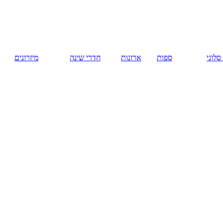
русский
ארונות
חדרי שינה
מיזרונים
המומלצים
חנות רהיטים
באשקלון.
רהיטים
באשקלון.