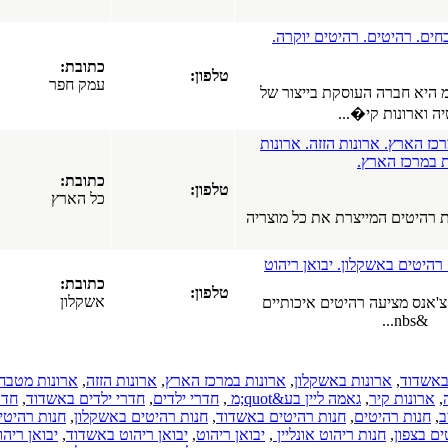
תקרות עץ.
כל הארץ
קרה.
(08-04-2018)
חנות רהיטים
כתובת:
טלפון:
באשדוד,
עמק חפר
צור של
רהיטים,
מערכות
ישיבה, ארונות
 ארונות
מטבח.
כל הארץ
כתובת:
(15-01-2018)
טלפון:
כל הארץ
עיצוב פנים.
 מוצריה
עיצוב הבית.
עיצוב המשרד.
סטודיו לעיצוב
ריהוט
פנים
כתובת:
טלפון:
ואדריכלות.
אשקלון
ותיים
שירותי מעצב
פנים.
כל הארץ
(05-12-2016)
,
ארונות במרכז הארץ
,
ארונות הזזה
,
ארונות מטבח.
,
מטבחים
quo;מ
,
חדרי ילדים
,
חדרי ילדים באשדוד
,
חדרי
בהזמנה
יטים באשדוד
,
חנות רהיטים באשקלון
,
חנות רהיטים
אישית.
ליין
,
יבואן ריהוט
,
יבואן ריהוט באשדוד
,
יבואן ריהוט
מטבחים