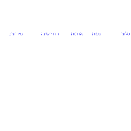
русский
ארונות
חדרי שינה
מיזרונים
המומלצים
חברת יוניק
דיזיינס.
מטבחים.
רהיטים.