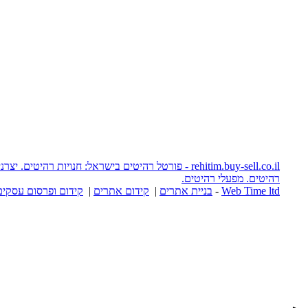
rehitim.buy-sell.co.il - פורטל רהיטים בישראל: חנויות רהיטים. יצרני רהיטים. אתרי
יטים.
יית אתרים
|
קידום אתרים
|
קידום ופרסום עסקים באינטרנט