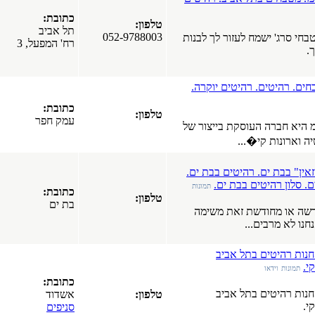
ירושלים
כתובת:
טלפון:
תל אביב
052-9788003
לבנות
רח' המפעל, 3
קרה.
כתובת:
טלפון:
עמק חפר
צור של
ת ים.
מפרסמים
תמונות
כתובת:
חדשים
טלפון:
בת ים
ימה
בפורטל
חלונות עץ
אלומיניום.
חלונות
כתובת:
פולימריים.
טלפון:
אשדוד
חלונות PVC.
סניפים
חלונות עץ.