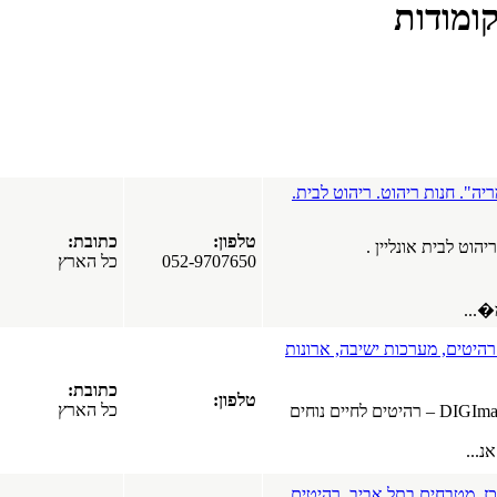
קירות.
שיפוצים לבית
ולעסק.
כל הארץ
מטבחי סרג'
באזור המרכז.
מטבחים בתל
אביב. רהיטים
למטבח.
תל אביב
לבית.
חברה להובלה,
פירוק, הרכבה,
טלפון:
כתובת:
אריזה, ביטוח,
052-9707650
כל הארץ
אחסנה - יבגני
הובלות.
כל הארץ
דלתות פנים
ארונות
בירושלים.
דלתות פנים
כתובת:
מעץ מלא
טלפון:
כל הארץ
בירושלים.
ים לחיים נוחים
דלתות פנים
עץ עם משקוף
אלומיניום
בירושלים.
היטים