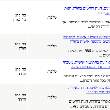
חלונות עץ
אלומיניום.
 חנות
חלונות
כתובת:
פולימריים.
טלפון:
כל הארץ
חלונות PVC.
ות. אך
חלונות עץ.
כרמיאל
(17-03-2019)
מטבחים
כל סוגי
ון
התקרות של
כתובת:
טלפון:
חברת
חולון
 שנת 1986 מתעסקת
"אנכי-אופקי".
תקרות
מתוחות.
 מטבחי
תקרות גבס.
.
תקרות עץ.
כתובת:
טלפון:
כל הארץ
חדרה
אז מבצעת עבודות
(08-04-2018)
חנות רהיטים
באשדוד,
י ,
רהיטים,
כתובת:
מערכות
טלפון:
חדרה
ישיבה, ארונות
ים
מטבח.
..
כל הארץ