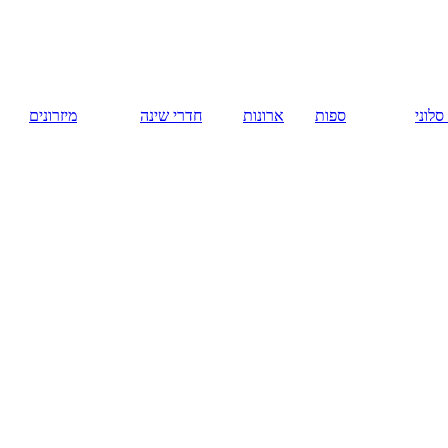
русский
ארונות
חדרי שינה
מיזרונים
המומלצים
RedWood.
רהיטים במרכז
הארץ. ארונות
הזזה. ארונות