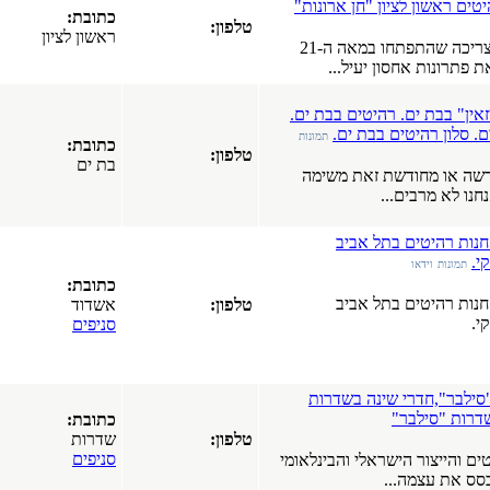
נות"
אשקלון
כתובת:
טלפון:
מטבחי סרג'
ראשון לציון
תרבות השפע והרגלי הצריכה שהתפתחו במאה ה-21
באזור המרכז.
מטבחים בתל
אביב. רהיטים
למטבח.
ת ים.
תל אביב
תמונות
כתובת:
טלפון:
בת ים
ימה
כתובת:
טלפון:
אשדוד
סניפים
מפרסמים
ות
חדשים
כתובת:
טלפון:
שדרות
בפורטל
סניפים
נלאומי