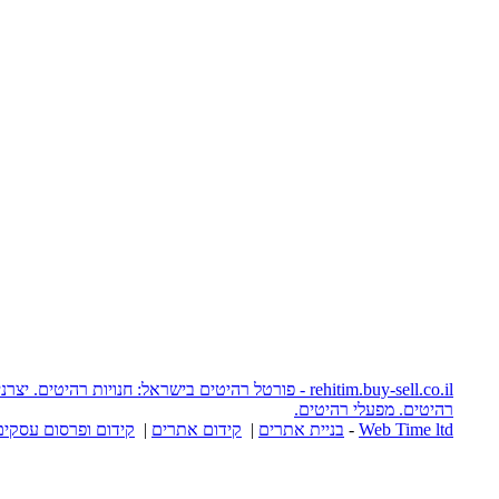
rehitim.buy-sell.co.il - פורטל רהיטים בישראל: חנויות רהיטים. יצרני רהיטים. אתרי
יטים.
יית אתרים
|
קידום אתרים
|
קידום ופרסום עסקים באינטרנט