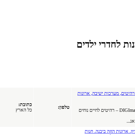
בחולון.
תל אביב
שיפוץ דירות
בישראל.
אינסטלציה
בישראל.
בידוד גגות
בישראל.
דים
חשמליים
בישראל.שיפוץ
דירות.שיפוץ
בתים
כל הארץ
כל סוגי
התקרות של
חברת
"אנכי-אופקי".
ארונות
תקרות
מתוחות.
כתובת:
תקרות גבס.
טלפון:
כל הארץ
ים לחיים נוחים
תקרות עץ.
כל הארץ
עיצוב רהיטים
באשקלון
נות
סמואל