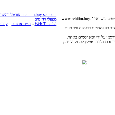
itim.buy-sell.co.il
בשעה שימוש מלא או חלקי של חומרים, היפר חובה: פורטל רהיטים בישראל "www.rehitim.buy-
מפעלי רהיטים.
Web Time ltd
-
בניית אתרים
|
קידום
www.rehi באתר וחומרים להציב בה נמצאים בבעלות וויב טיים
תכם בלבד. מומלץ לבדוק ולעדכן