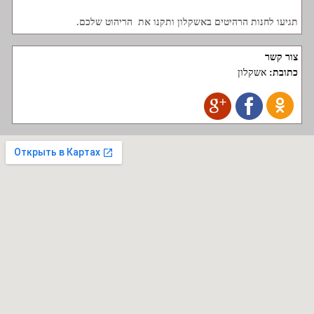
תגיעו לחנות הרהיטים באשקלון ותקנו את הריהוט שלכם.
צור קשר
כתובת:
אשקלון
rehitim.buy-sell.co.il © 2012-
2026
בשעה שימוש מלא או חלקי של חומרים, היפר חובה: פורטל רהיטים בישראל
"www.rehitim.buy-sell.co.il" כל הזכויות על www.rehitim.buy-sell.co.il באתר וחומרים
להציב בה נמצאים בבעלות וויב טיים 2009 בע"מ.
האחריות הבלעדית על הפרטים הינכם מוסרים לספק היא אחריותכם בלבד. מומלץ לבדוק
ולעדכן את המידע על ידי פנייה לספק.