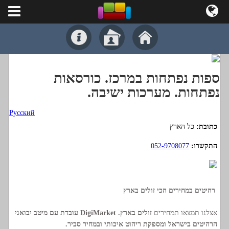
ספות נפתחות במרכז. כורסאות
נפתחות. מערכות ישיבה.
Русский
כתובת:
כל הארץ
התקשרו:
052-9708077
רהיטים במחירים הכי זולים בארץ
אצלנו תמצאו תמחירים
זולים בארץ.
DigiMarket עובדת עם מיטב יבואני
הרהיטים בישראל ומספקת ריהוט איכותי ובמחיר סביר.