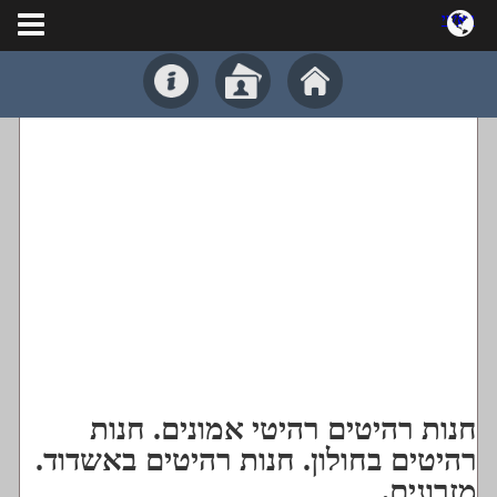
ראשי
צור קשר
Русский
מומלצים:
מדריך עסקים
רפואת שיניים
רכבים
קופת !BRAVO
א
א
נגישות:
א
חנות רהיטים רהיטי אמונים. חנות
רהיטים בחולון. חנות רהיטים באשדוד.
מזרונים.