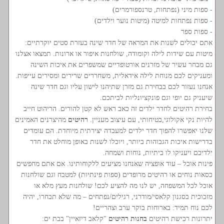
- ספות מיני (נפתחות, טרנספורמרים)
- ספות נפתחות למיטה (מיטות נוער וילדים)
- ספות ספר
אתם יכולים לשנות את המראה של חדר שינה בעזרת סטים יוקרתיים:
מיטות עם שידות לילה וקומודה, שולחנות איפור או ארונות. תמצאו אצלנו
גם מבחר עשיר של מזרנים אורטופדיים שמשפרים את איכות השינה
ומעניקים לכם מנוחת לילה אידאלית, משחררים שרירים ומסירים עייפות.
אנחנו נעזור לכם בבחירת גם מזרן שתיהנו לישון עליו וגם חדר שינה
שיעניק גם יופי וגם פונקציונליות לביתכם.
בחירת רהיטים לחדר ילדים זה כאב ראש לא קטן להורים. הריהוט חייב
להיות נקי אקולוגי,בטיחותי, עם עיצוב מעניין.
רהיטים
מהיצרנים האמינים
שלנו יאפשרו להפוך חדר ילדים למעבדה יצירתית מיוחדת. הם עומדים
בדרישות איכות הגבוהות ביותר, ויוכלו לשנות באופן מוחלט את חדר
ילדיכם ויעניקו לו ביתיות, נוחות ושמחה.
פינות אוכל – עוד אופציה שאנחנו מציעים ללקוחותינו. אם אתם מחפשים
כסאות נוחים או רהיטים מרופדים (ספות פינתיות) למטבח וגם שולחנות
אוכל לכל המשפחה, יש לנו מה להציע לכם! שולחנות מעץ מלא או
מזכוכית בסגנון קלאסי/מודרני, רגילים/נפתחים – מה שלא תבחרו, יהיה
לכם נוח תמיד: בארוחות בוקר ערב וצהריים!
יתרונות רכישת רהיטים
בחנות רהיטים
"קלאב דיזאיין" בבת ים: