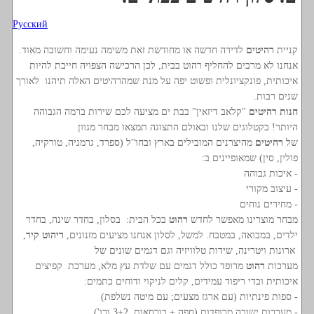
Русский
קניית
רהיטים
לדירה חדשה או מחודשת זאת משימה נעימה וחשובה מאוד.
אנחנו לא מרבים להחליף רהוט בבית, לכן הרכישה הצפויה חייבת להיות
איכותית, פונקציונלית ופשוט יפה על מנת שמהרהיטים האלה תיהנו לאורך
שנים רבות.
חנות רהיטים
"קלאב דיזאין" בבת ים מציעה לכם שירות ברמה הגבוהה
היותר! בקטלוגים שלנו ובאולם התצוגה תמצאו מבחר מגוון
של
רהיטים
מהיצרנים המובילים בארץ ובחו''ל (ספרד, גרמניה, טורקיה,
פולין, סין) שמאופיינים ב:
- איכות גבוהה
- עיצוב מקורי
- מחירים נוחים
מבחר מוצרינו מאפשר לחדש
רהוט
בכל הבית: בסלון, בחדר שינה, בחדר
ילדים, במבואה, במטבח. למשל, לסלון אנחנו מציעים מזנונים,
ריהוט קיר
,
ארונות ויטרינה, שידות טלוויזיה וגם דגמים שונים של
מערכות
רהוט
מרופד כולל דגמים עם שלדת עץ מלא, מערכת קפיצים
איכותית ובדי ריפוד עמידים, קלים לניקוי ודוחים כתמים:
- ספות פינתיות (עם ארגז מצעים; עם מיטה נשלפת)
- מערכות ישובה מרופדות (ספה + כורסאות, 3+2 וכו')