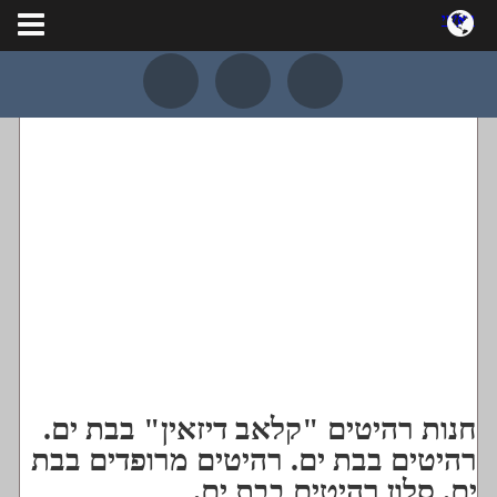
ראשי
צור קשר
Русский
מומלצים:
מדריך עסקים
רפואת שיניים
רכבים
קופת !BRAVO
א
א
נגישות:
א
חנות רהיטים "קלאב דיזאין" בבת ים.
רהיטים בבת ים. רהיטים מרופדים בבת
ים. סלון רהיטים בבת ים.