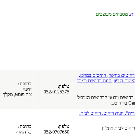
יעקב. שחזור
מערכות
ישיבה בתל
אביב.
תל אביב
חנות רהיטים
באשקלון.
רהיטים
באשקלון.
יבואן ריהוט
אשקלון
עיצוב אומנותי
לקירות
Fantasy Art.
מרכז,
ציורי קיר.
ם במרכ
כתובת:
עיצוב ודקור
טלפון:
חיפה
קירות.
052-9125375
צ'ק פוסט, מקלף 5
שיפוצים לבית
המוביל
ולעסק.
כל הארץ
חברת יוניק
לבית.
דיזיינס.
מטבחים.
טלפון:
כתובת:
רהיטים.
052-9707650
כל הארץ
רהיטים יוקרה.