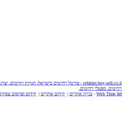
rehitim.buy-sell.co.il - פורטל רהיטים בישראל: חנויות רהיטים. יצרני רהיטים. אתרי
יטים.
יית אתרים
|
קידום אתרים
|
קידום ופרסום עסקים באינטרנט