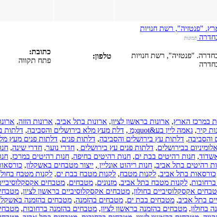
סטודיו לעיצוב
פנים
ואדריכלות.
ת
שירותי מעצב
פנים.
כל הארץ
כתובת:
ויות
טלפון:
(05-12-2016)
פתח תקווה
מטבחים
בהזמנה
אישית.
מטבחים
בהזמנה אישית
בדרום.
מטבחים
ראשון לציון
,
ארונות בתל אביב
,
ארונות הזזה
,
ארונות
בהזמנה אישית
,
דלת מעץ מלא בירושלים והסביבה
,
דלתות בין
במרכז הארץ.
ושלים והסביבה
,
דלתות פנים
,
דלתות פנים מעץ מלא
חדרי ארונות
ות פנים עץ בירושלים
,
חדרי נוער
,
חדרי שינה
,
חנות
בהזמנה.
 ים
,
חנות רהיטים בחיפה
,
חנות רהיטים במרכז
,
חנות
כל הארץ
ת ריהוט אונליין
,
ייצור מטבחים באשקלון
,
כורסאות
,
(08-09-2016)
ות מטבח
,
לקנות מטבח בבת ים
,
לקנות מטבח בחולון
,
שיפוץ דירות
תל אביב
,
מזנונים
,
מטבחים
,
מטבחים אקסקלוסיביים
,
בישראל.
לון
,
מטבחים אקסקלוסיביים בראשון לציון
,
מטבחים
אינסטלציה
בת ים
,
מטבחים בהזמנה
,
מטבחים בהזמנה באשקלון
,
בישראל.
 בראשון לציון
,
מטבחים בהזמנה ברחובות
,
מטבחים
בידוד גגות