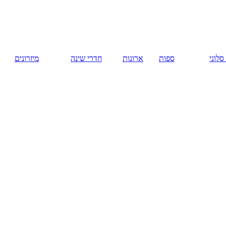
русский
ארונות
חדרי שינה
מיזרונים
המומלצים
דלתות פנים
בירושלים.
דלתות פנים
מעץ מלא