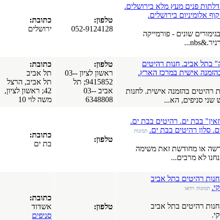
חלונות PVC.
ושלים.
חלונות עץ.
טלפון:
כתובת:
כרמיאל
052-9124128
ירושלים
(17-03-2019)
ה
כל סוגי
התקרות של
חברת
ם
טלפון:
כתובת:
"אנכי-אופקי".
ץ.
ראשון לציון -03-
תל אביב
תקרות
9415852; תל
תל אביב, הרצל
מתוחות.
אביב -03-
42; ראשון לציון,
 לחנות
תקרות גבס.
6348808
משה לוי 10
תקרות עץ.
כל הארץ
(08-04-2018)
ת ים.
חנות רהיטים
תמונות
כתובת:
באשדוד,
טלפון:
בת ים
רהיטים,
ימה
מערכות
ישיבה, ארונות
מטבח.
כל הארץ
(15-01-2018)
כתובת:
עיצוב פנים.
טלפון:
אשדוד
עיצוב הבית.
סניפים
עיצוב המשרד.