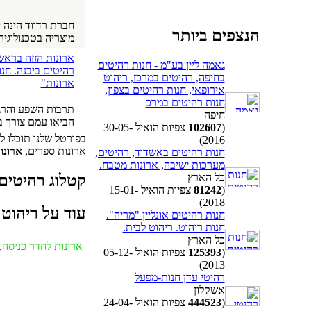
חברת רדווד הינה 
הנצפים ביותר
מוצריה בטכנולוגיה 
ארונות הזזה בראשון
גאמה ליין בע"מ - חנות רהיטים
רהיטים ביבנה. חנו
בחיפה, רהיטים במרכז, ריהוט
ארונות"
אירופאי, חנות רהיטים בצפון,
חנות רהיטים במרכ
חיפה
הביאו עמם צורך במ
(
102607
צפיות הואיל 30-05-
בפורטל שלנו תוכלו ל
2016)
ארונות ספרים,
ארונו
חנות רהיטים באשדוד, רהיטים,
מערכות ישיבה, ארונות מטבח.
קטלוג רהיטים
כל הארץ
(
81242
צפיות הואיל 15-01-
2018)
עוד על ריהוט
חנות רהיטים אונליין "מריה".
חנות ריהוט. ריהוט לבית.
כל הארץ
ארונות לחדר כניסה
,
(
125393
צפיות הואיל 05-12-
2013)
רהיטי עדן חנות-מפעל
אשקלון
(
444523
צפיות הואיל 24-04-