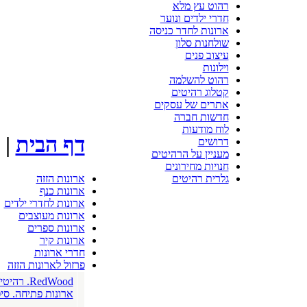
רהוט עץ מלא
חדרי ילדים ונוער
ארונות לחדר כניסה
שולחנות סלון
עיצוב פנים
וילונות
רהוט להשלמה
קטלוג רהיטים
אתרים של עסקים
חדשות חברה
לוח מודעות
דף הבית
| 
דרושים
מעניין על הרהיטים
חנויות מחירונים
ארונות הזזה
גלרית רהיטים
ארונות כנף
ארונות לחדרי ילדים
ארונות מעוצבים
ארונות ספרים
ארונות קיר
חדרי ארונות
פרזול לארונות הזזה
RedWood.
ארונות פתיחה. סי